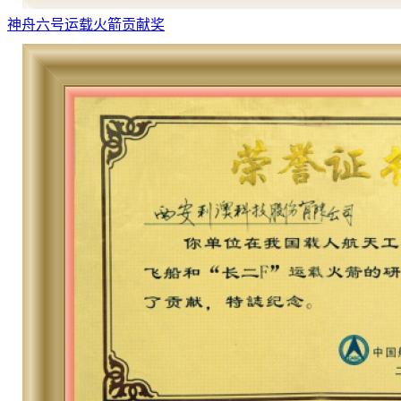
神舟六号运载火箭贡献奖