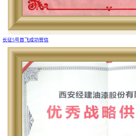
长征5号首飞成功贺信