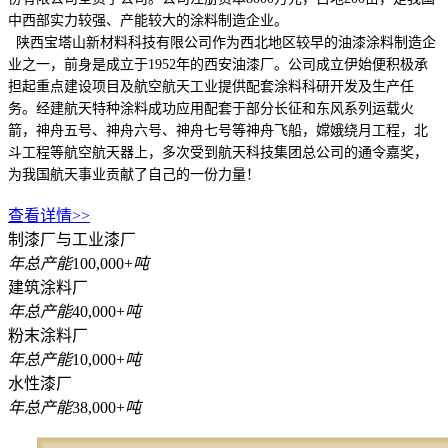
中西部实力较强、产能较大的涂料制造企业。
陕西宝塔山新材料科技有限公司作为西北地区较早的油漆涂料制造企
业之一，前身是成立于1952年的西安油漆厂。公司成立伊始便积极承
担起重点建设项目及航空航天工业提供配套涂料科研开发及生产任
务。经建航天特种涂料成功应用配套于部分长征和东风系列运载火
箭，神舟五号、神舟六号、神舟七号等神舟飞船，嫦娥绕月工程，北
斗工程等航空航天器上，多次受到航天科技集团总公司的通令嘉奖，
为我国航天事业贡献了自己的一份力量！
查看详情>>
制漆厂与工业漆厂
年总产能
100,000
+
吨
建筑涂料厂
年总产能
40,000
+
吨
粉末涂料厂
年总产能
10,000
+
吨
水性漆厂
年总产能
38,000
+
吨